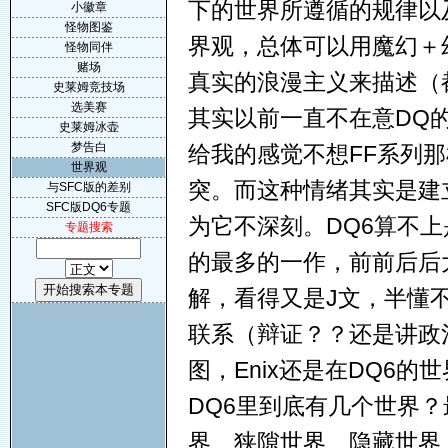
下的世界所遵循的规律以
小徽章
怪物图鉴
界观，总体可以用魔幻＋
怪物同伴
赌场
真实的浪漫主义来描述（
史莱姆竞技场
选美赛
其实以前一直不在意DQ
史莱姆冰壶
梦告白
给我的感觉不想FF系列
世界观
突。而这种情绪其实是建
与SFC版的差别
SFC版DQ6专题
为它不深刻。DQ6算不
专题搜索
的最多的一作，前前后后
解，看得又是J文，半懂
联系（辩证？？还是讲政治
图，Enix还是在DQ6
DQ6里到底有几个世界
界、狭隙世界、隐藏世界