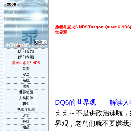
勇者斗恶龙6 NDS(Dragon Quset 6 NDS)
世界观
[天幻首页]
[天幻专题]
勇者斗恶龙6 NDS
首页
FAQ
系统
攻略
世界地图
人类同伴
DQ6的世界观——解读
职业
熟练度地域
ええ～不是讲政治课啦，
咒文
特技
界观，老鸟们就不要嫌我
物品