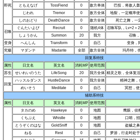
即死
ともえなげ
TossFiend
0
敌方单体
巴投，将敌人轰
じわれ
Tremor
0
敌方全体
地裂，一定概率使
しのおどり
DeathDance
0
敌方全体
死亡之舞，一
ぐんたいよび
Recruit
0
随机4体
召唤军队，Lv×2＋2
召唤
しょうかん
Summon
20
我方
召唤，
变身
へんしん
Transform
0
自己
变身，
究极
マダンテ
Madante
全部
敌方全体
玛丹特，伤
回复系特技
属性
日文名
英文名
消耗MP
使用范围
苏生
せいれいのうた
LifeSong
20
我方全体
精灵之歌，全体复活
ハッスルダンス
HustleDance
0
我方全体
精神之舞，
回复
めいそう
Meditate
0
自己
冥想，使
辅助系特技
属性
日文名
英文名
消耗MP
使用范围
タカのめ
Hawkeye
0
地图
鹰眼，侦
くちぶえ
Whistle
0
地图
口哨，招
とうぞくのはな
GoldSniff
0
地图
盗贼之鼻
ねる
Rest
0
自己
梦游，行走时处于