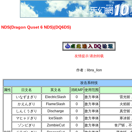
S(Dragon Quset 6 NDS)(DQ6DS)
友情提示:请勿转载
作者：libra_lion
攻击系特技
属性
日文名
英文名
消耗MP
使用范围
いなずまぎり
ElectricSlash
0
敌方单体
雷光斩，
かえんぎり
FlameSlash
0
敌方单体
火焰斩，
しんくうぎり
Discharge
0
敌方单体
真空斩，
マヒャドぎり
IceSlash
0
敌方单体
寒冰斩，
ゾンビぎり
ZombieCut
0
敌方单体
丧尸斩，不