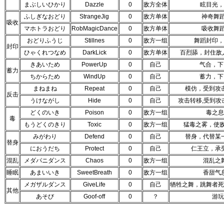
まぶしいひかり
Dazzle
0
敌方全体
眩目光，
ふしぎなおどり
StrangeJig
0
敌方单体
神奇舞
吸收
マホトラおどり
RobMagicDance
0
敌方单体
吸收舞
おどりふうじ
Stillnes
0
敌方一组
舞蹈封印，
封印
ひゃくれつなめ
DarkLick
0
敌方单体
百烈舔，封住敌
きあいため
PowerUp
0
自己
气合，下回
蓄力
ちからため
WindUp
0
自己
蓄力，下回
まねまね
Repeat
0
自己
模仿，受到攻
反击
うけながし
Hide
0
自己
攻击转移,受到
どくのいき
Poison
0
敌方一组
毒之息
毒
もうどくのきり
Toxic
0
敌方一组
猛毒之雾，使
みがわり
Defend
0
自己
替身，代替某
替身
におうだち
Protect
0
自己
仁王立，承
混乱
メダパニダンス
Chaos
0
敌方一组
混乱之
睡眠
あまいいき
SweetBreath
0
敌方一组
香甜气
メガザルダンス
GiveLife
0
自己
牺牲之舞，跳舞者死
其他
あそび
Goof-off
0
？
游玩