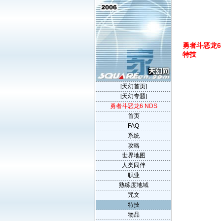
勇者斗恶龙6 ND
特技
[天幻首页]
[天幻专题]
勇者斗恶龙6 NDS
首页
FAQ
系统
攻略
世界地图
人类同伴
职业
熟练度地域
咒文
特技
物品