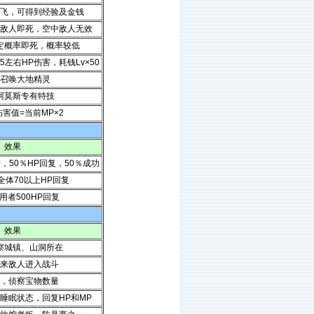
飞，可得到经验及金钱
敌人即死，空中敌人无效
定概率即死，概率较低
5左右HP伤害，耗钱Lv×50
召唤大地精灵
阿莫斯专有特技
害值=当前MP×2
效果
，50％HP回复，50％成功
全体70以上HP回复
用者500HP回复
效果
察城镇、山洞所在
来敌人进入战斗
，侦察宝物数量
睡眠状态，回复HP和MP