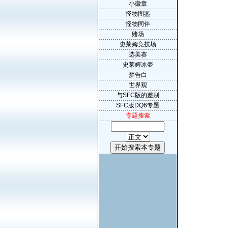
小徽章
怪物图鉴
怪物同伴
赌场
史莱姆竞技场
选美赛
史莱姆冰壶
梦告白
世界观
与SFC版的差别
SFC版DQ6专题
专题搜索