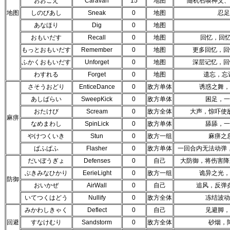
おおごえ
Caravan
15
地图
随机召唤神父、
地图
しのびあし
Sneak
0
地图
忍足
あなほり
Dig
0
地图
おもいだす
Recall
0
地图
回忆，回
もっとおもいだす
Remember
0
地图
更多回忆，回
ふかくおもいだす
Unforget
0
地图
深层记忆，回
わすれる
Forget
0
地图
遗忘，忘
さそうおどり
EnticeDance
0
敌方单体
诱惑之舞，
あしばらい
SweepKick
0
敌方单体
困足，一
おたけび
Scream
0
敌方全体
大声，惊吓使
麻痹
なめまわし
SpinLick
0
敌方单体
舔舔，一
やけつくいき
Stun
0
敌方一组
麻痹之
ぱふぱふ
Flasher
0
敌方单体
一回合内无法动弹
だいぼうぎょ
Defenses
0
自己
大防御，将伤害降
ぶきみなひかり
EerieLight
0
敌方一组
诡异之光，
防御
おいかぜ
AirWall
0
自己
追风，反弹
いてつくはどう
Nullify
0
敌方全体
冻结波动
みかわしきゃく
Deflect
0
自己
见避脚，
回避
すなけむり
Sandstorm
0
敌方全体
砂烟，