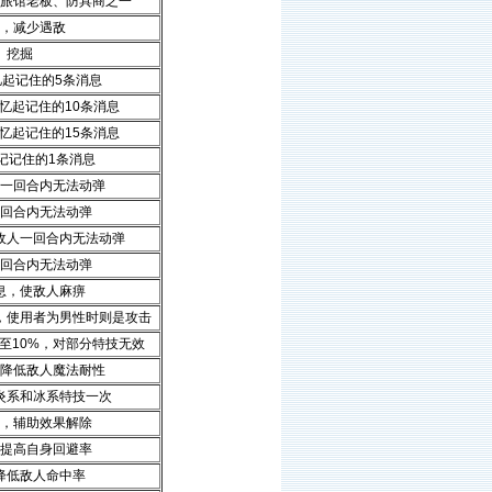
旅馆老板、防具商之一
，减少遇敌
挖掘
忆起记住的5条消息
忆起记住的10条消息
忆起记住的15条消息
记记住的1条消息
一回合内无法动弹
回合内无法动弹
敌人一回合内无法动弹
回合内无法动弹
息，使敌人麻痹
，使用者为男性时则是攻击
至10%，对部分特技无效
降低敌人魔法耐性
炎系和冰系特技一次
，辅助效果解除
提高自身回避率
降低敌人命中率