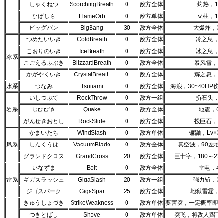
しゃくねつ
ScorchingBreath
0
敌方全体
灼热，1
ひばしら
FlameOrb
0
敌方单体
火柱，1
ビッグバン
BigBang
30
敌方全体
大爆炸，3
つめたいいき
ColdBreath
0
敌方全体
冷之息，
こおりのいき
IceBreath
0
敌方全体
冰之息，
冰系
こごえるふぶき
BlizzardBreath
0
敌方全体
暴风雪，
かがやくいき
CrystalBreath
0
敌方全体
辉之息，
水系
つなみ
Tsunami
0
敌方全体
海浪，30~40H
いしつぶて
RockThrow
0
敌方一组
扔石头，
岩系
じひびき
Quake
0
敌方全体
地震，
がんせきおとし
RockSlide
0
敌方全体
投巨石，
かまいたち
WindSlash
0
敌方单体
镰鼬，Lv×
风系
しんくうは
VacuumBlade
0
敌方全体
真空波，90左右
グランドクロス
GrandCross
20
敌方全体
巨十字，180～2
いなずま
Bolt
0
敌方全体
雷电，
雷系
ギガスラッシュ
GigaSlash
20
敌方一组
强力斩，3
ジゴスパーク
GigaSpar
25
敌方全体
地狱雷霆，2
きゅうしょづき
StrikeWeakness
0
敌方单体
要害突，一定概率即
つきとばし
Shove
0
敌方单体
突飞，将敌人踢