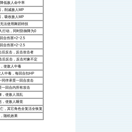
降低敌人命中率
蹈，削减敌人MP
蹈，吸收敌人MP
无法使用舞蹈特技
人行动，同时防御降为0
合伤害×2~2.5
合伤害×2~2.5
击后反击，反击攻击者
攻击后反击，反击对象不定
，使敌人中毒
敌人中毒，每回合扣HP
一同伴承受一回合攻击
受一回合内所有攻击
舞，使敌人混乱
息，使敌人睡觉
亡，其它角色全复活全恢复
，随机效果